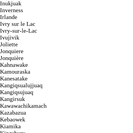
Inukjuak
Inverness
Irlande
Ivry sur le Lac
Ivry-sur-le-Lac
Ivujivik
Joliette
Jonquiere
Jonquière
Kahnawake
Kamouraska
Kanesatake
Kangiqsualujjuaq
Kangiqsujuaq
Kangirsuk
Kawawachikamach
Kazabazua
Kebaowek
Kiamika