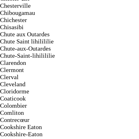
Chesterville
Chibougamau
Chichester
Chisasibi
Chute aux Outardes
Chute Saint lihilililie
Chute-aux-Outardes
Chute-Saint-lihilililie
Clarendon
Clermont
Clerval
Cleveland
Cloridorme
Coaticook
Colombier
Comliton
Contrecœur
Cookshire Eaton
Cookshire-Eaton