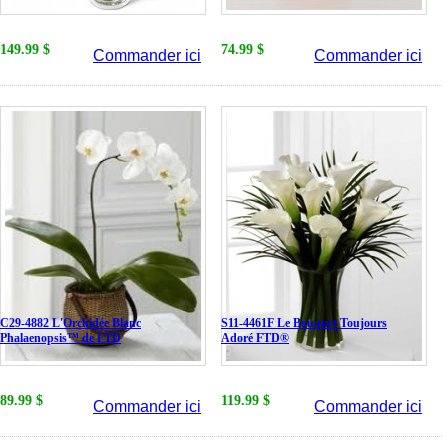
149.99 $
74.99 $
Commander ici
Commander ici
C29-4882 L'Orchidée Blanc
S11-4461F Le Bouquet Toujours
Phalaenopsis™ de FTD
Adoré FTD®
89.99 $
119.99 $
Commander ici
Commander ici