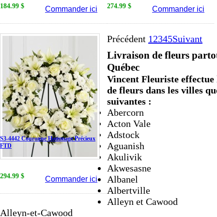
184.99 $
274.99 $
Commander ici
Commander ici
Précédent
1
2
3
4
5
Suivant
Livraison de fleurs parto
Québec
Vincent Fleuriste effectue 
de fleurs dans les villes q
suivantes :
Abercorn
Acton Vale
Adstock
S3-4442 Couronne Hommage Précieux
Aguanish
FTD
Akulivik
Akwesasne
294.99 $
Albanel
Commander ici
Albertville
Alleyn et Cawood
Alleyn-et-Cawood