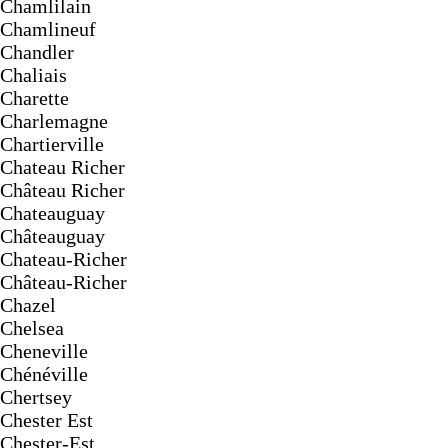
Chamlilain
Chamlineuf
Chandler
Chaliais
Charette
Charlemagne
Chartierville
Chateau Richer
Château Richer
Chateauguay
Châteauguay
Chateau-Richer
Château-Richer
Chazel
Chelsea
Cheneville
Chénéville
Chertsey
Chester Est
Chester-Est