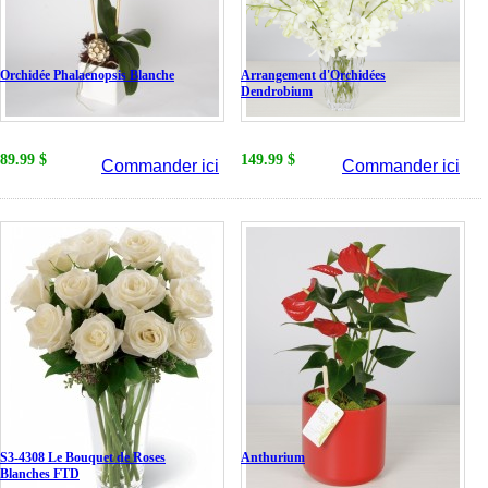
Orchidée Phalaenopsis Blanche
Arrangement d'Orchidées
Dendrobium
89.99 $
149.99 $
Commander ici
Commander ici
S3-4308 Le Bouquet de Roses
Anthurium
Blanches FTD