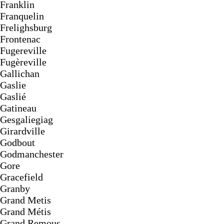
Franklin
Franquelin
Frelighsburg
Frontenac
Fugereville
Fugèreville
Gallichan
Gaslie
Gaslié
Gatineau
Gesgaliegiag
Girardville
Godbout
Godmanchester
Gore
Gracefield
Granby
Grand Metis
Grand Métis
Grand Remous