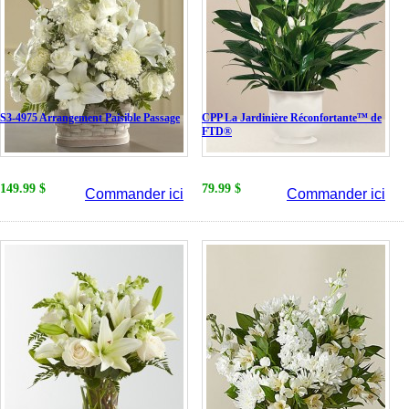
S3-4975 Arrangement Paisible Passage
CPP La Jardinière Réconfortante™ de
FTD®
149.99 $
79.99 $
Commander ici
Commander ici