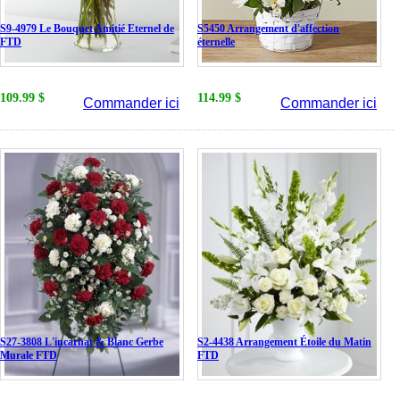
S9-4979 Le Bouquet Amitié Eternel de
S5450 Arrangement d'affection
FTD
éternelle
109.99 $
114.99 $
Commander ici
Commander ici
S27-3808 L'incarnat & Blanc Gerbe
S2-4438 Arrangement Étoile du Matin
Murale FTD
FTD