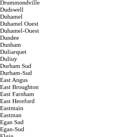
Drummondville
Dudswell
Duhamel
Duhamel Ouest
Duhamel-Ouest
Dundee
Dunham
Duliarquet
Duliuy
Durham Sud
Durham-Sud
East Angus
East Broughton
East Farnham
East Hereford
Eastmain
Eastman
Egan Sud
Egan-Sud
Elgin