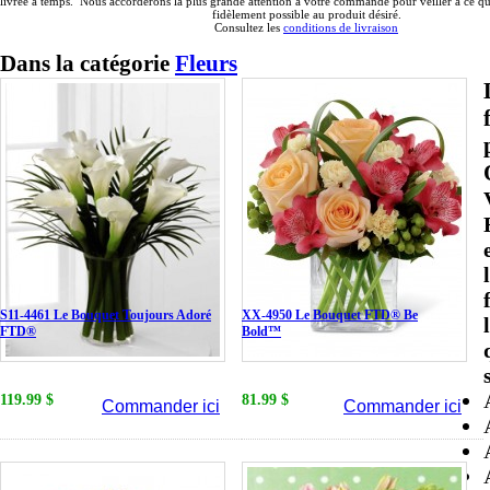
livrée à temps. Nous accorderons la plus grande attention à votre commande pour veiller à ce qu'
fidèlement possible au produit désiré.
Consultez les
conditions de livraison
Dans la catégorie
Fleurs
S11-4461 Le Bouquet Toujours Adoré
XX-4950 Le Bouquet FTD® Be
FTD®
Bold™
119.99 $
81.99 $
Commander ici
Commander ici