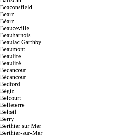
Batiscan
Beaconsfield
Bearn
Béarn
Beauceville
Beauharnois
Beaulac Garthby
Beaumont
Beaulire
Beauliré
Becancour
Bécancour
Bedford
Bégin
Belcourt
Belleterre
Belœil
Berry
Berthier sur Mer
Berthier-sur-Mer