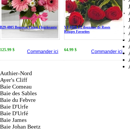
B29-4805 Bouquet Vision Fleurissante
VF-6RR 1/2 douzaine de Roses
Rouges Favorites
125.99 $
64.99 $
Commander ici
Commander ici
Authier-Nord
Ayer's Cliff
Baie Comeau
Baie des Sables
Baie du Febvre
Baie D'Urfe
Baie D'Urfé
Baie James
Baie Johan Beetz