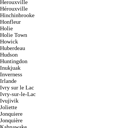
Herouxville
Hérouxville
Hinchinbrooke
Honfleur
Holie
Holie Town
Howick
Huberdeau
Hudson
Huntingdon
Inukjuak
Inverness
Irlande
Ivry sur le Lac
Ivry-sur-le-Lac
Ivujivik
Joliette
Jonquiere
Jonquière
Kahnawake