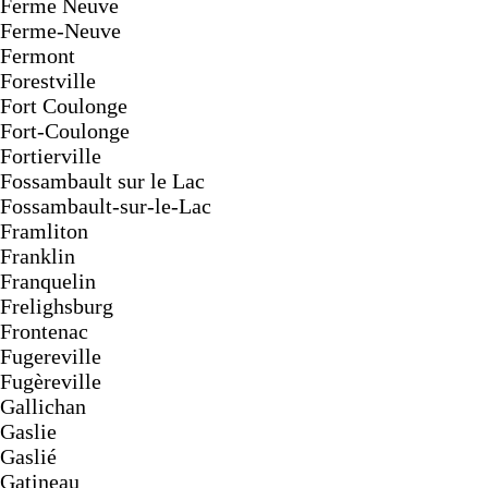
Ferme Neuve
Ferme-Neuve
Fermont
Forestville
Fort Coulonge
Fort-Coulonge
Fortierville
Fossambault sur le Lac
Fossambault-sur-le-Lac
Framliton
Franklin
Franquelin
Frelighsburg
Frontenac
Fugereville
Fugèreville
Gallichan
Gaslie
Gaslié
Gatineau