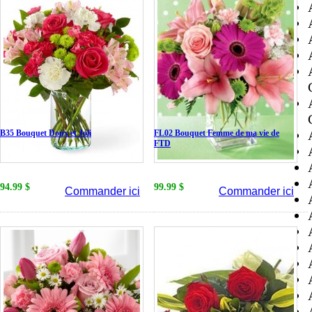
B35 Bouquet Doux et Joli
FL02 Bouquet Femme de ma vie de
FTD
94.99 $
99.99 $
Commander ici
Commander ici