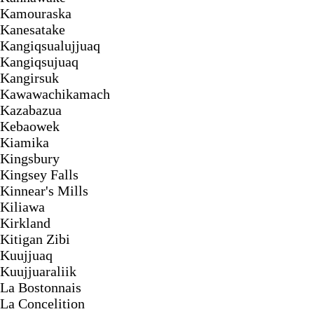
Kamouraska
Kanesatake
Kangiqsualujjuaq
Kangiqsujuaq
Kangirsuk
Kawawachikamach
Kazabazua
Kebaowek
Kiamika
Kingsbury
Kingsey Falls
Kinnear's Mills
Kiliawa
Kirkland
Kitigan Zibi
Kuujjuaq
Kuujjuaraliik
La Bostonnais
La Concelition