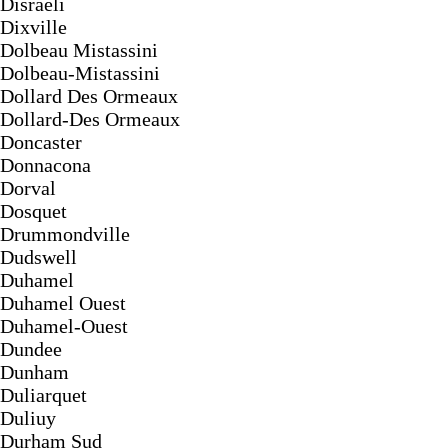
Disraeli
Dixville
Dolbeau Mistassini
Dolbeau-Mistassini
Dollard Des Ormeaux
Dollard-Des Ormeaux
Doncaster
Donnacona
Dorval
Dosquet
Drummondville
Dudswell
Duhamel
Duhamel Ouest
Duhamel-Ouest
Dundee
Dunham
Duliarquet
Duliuy
Durham Sud