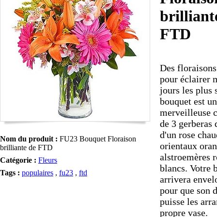
brilliant
FTD
Des floraisons
pour éclairer
jours les plus
bouquet est u
merveilleuse 
de 3 gerberas
d'un rose chau
Nom du produit :
FU23 Bouquet Floraison
orientaux oran
brilliante de FTD
alstroemères r
Catégorie :
Fleurs
blancs. Votre 
Tags :
populaires
,
fu23
,
ftd
arrivera envel
pour que son d
puisse les arr
propre vase.