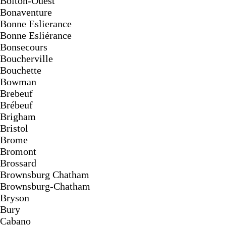
Bolton-Ouest
Bonaventure
Bonne Eslierance
Bonne Esliérance
Bonsecours
Boucherville
Bouchette
Bowman
Brebeuf
Brébeuf
Brigham
Bristol
Brome
Bromont
Brossard
Brownsburg Chatham
Brownsburg-Chatham
Bryson
Bury
Cabano