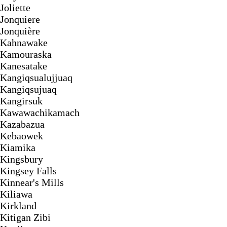
Joliette
Jonquiere
Jonquière
Kahnawake
Kamouraska
Kanesatake
Kangiqsualujjuaq
Kangiqsujuaq
Kangirsuk
Kawawachikamach
Kazabazua
Kebaowek
Kiamika
Kingsbury
Kingsey Falls
Kinnear's Mills
Kiliawa
Kirkland
Kitigan Zibi