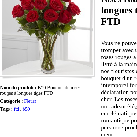
longues 
FTD
Vous ne pouve
tromper avec 
roses rouges à
livré à la main
nos fleuristes 
bouquet d'un 
intemporel fer
Nom du produit :
B59 Bouquet de roses
déclaration po
rouges à longues tiges FTD
cher. Les rose
Catégorie :
Fleurs
un cadeau élég
Tags :
ftd
,
b59
emblématique 
romantique po
personne proc
cœur.