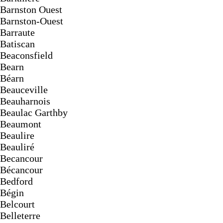
Barnston Ouest
Barnston-Ouest
Barraute
Batiscan
Beaconsfield
Bearn
Béarn
Beauceville
Beauharnois
Beaulac Garthby
Beaumont
Beaulire
Beauliré
Becancour
Bécancour
Bedford
Bégin
Belcourt
Belleterre