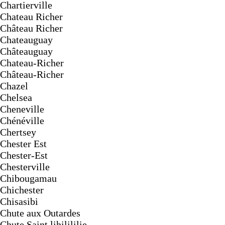
Chartierville
Chateau Richer
Château Richer
Chateauguay
Châteauguay
Chateau-Richer
Château-Richer
Chazel
Chelsea
Cheneville
Chénéville
Chertsey
Chester Est
Chester-Est
Chesterville
Chibougamau
Chichester
Chisasibi
Chute aux Outardes
Chute Saint lihilililie