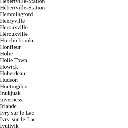
Hebertville-Station
Hébertville-Station
Hemmingford
Henryville
Herouxville
Hérouxville
Hinchinbrooke
Honfleur
Holie
Holie Town
Howick
Huberdeau
Hudson
Huntingdon
Inukjuak
Inverness
Irlande
Ivry sur le Lac
Ivry-sur-le-Lac
Ivujivik