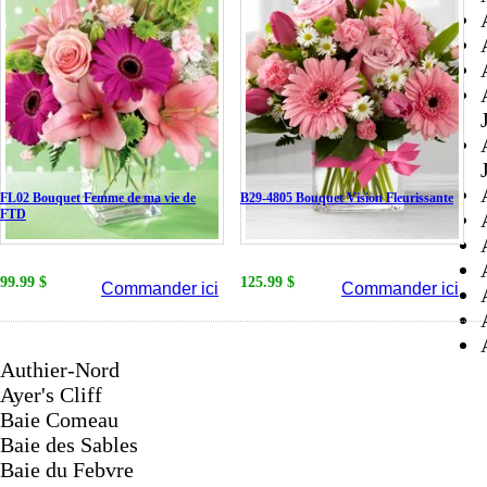
FL02 Bouquet Femme de ma vie de
B29-4805 Bouquet Vision Fleurissante
FTD
99.99 $
125.99 $
Commander ici
Commander ici
Authier-Nord
Ayer's Cliff
Baie Comeau
Baie des Sables
Baie du Febvre