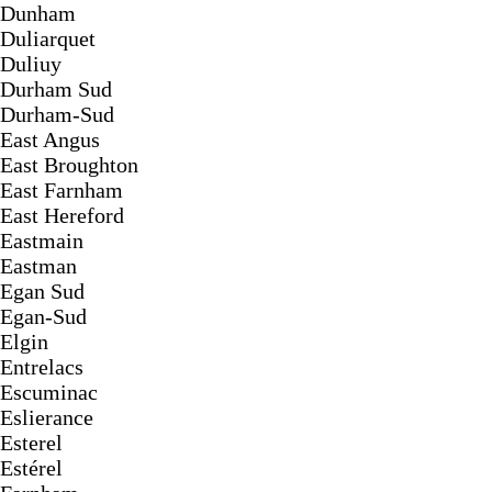
Dunham
Duliarquet
Duliuy
Durham Sud
Durham-Sud
East Angus
East Broughton
East Farnham
East Hereford
Eastmain
Eastman
Egan Sud
Egan-Sud
Elgin
Entrelacs
Escuminac
Eslierance
Esterel
Estérel