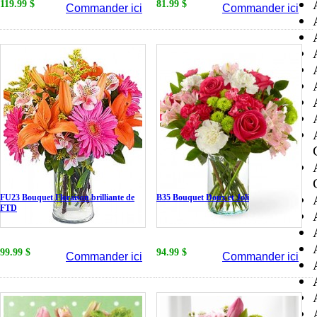
119.99 $
81.99 $
Commander ici
Commander ici
FU23 Bouquet Floraison brilliante de
B35 Bouquet Doux et Joli
FTD
99.99 $
94.99 $
Commander ici
Commander ici