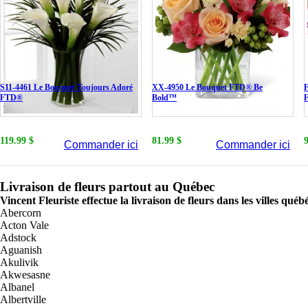
S11-4461 Le Bouquet Toujours Adoré
XX-4950 Le Bouquet FTD® Be
F
FTD®
Bold™
119.99 $
81.99 $
Commander ici
Commander ici
Livraison de fleurs partout au Québec
Vincent Fleuriste effectue la livraison de fleurs dans les villes québ
Abercorn
Acton Vale
Adstock
Aguanish
Akulivik
Akwesasne
Albanel
Albertville