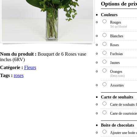
Options de pri
Couleurs
Rouges
Tel qu'illustré
Blanches
Roses
Nom du produit :
Bouquet de 6 Roses vase
Fuchsias
inclus (6RV)
Jaunes
Catégorie :
Fleurs
Oranges
Tags :
roses
(Deux-tons)
Assorties
Carte de souhaits
Carte de souhaits 
Carte de courtoisie
Boite de chocolats
Ajouter une boite 