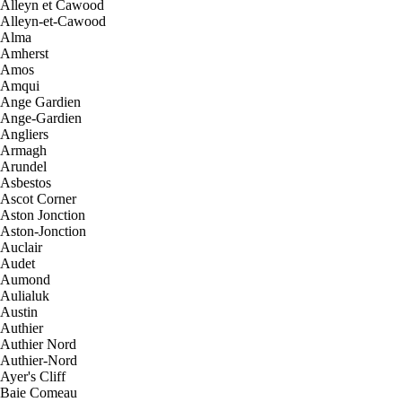
Alleyn et Cawood
Alleyn-et-Cawood
Alma
Amherst
Amos
Amqui
Ange Gardien
Ange-Gardien
Angliers
Armagh
Arundel
Asbestos
Ascot Corner
Aston Jonction
Aston-Jonction
Auclair
Audet
Aumond
Aulialuk
Austin
Authier
Authier Nord
Authier-Nord
Ayer's Cliff
Baie Comeau