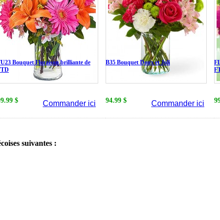
U23 Bouquet Floraison brilliante de
B35 Bouquet Doux et Joli
FL
FTD
F
99.99 $
94.99 $
9
Commander ici
Commander ici
écoises suivantes :