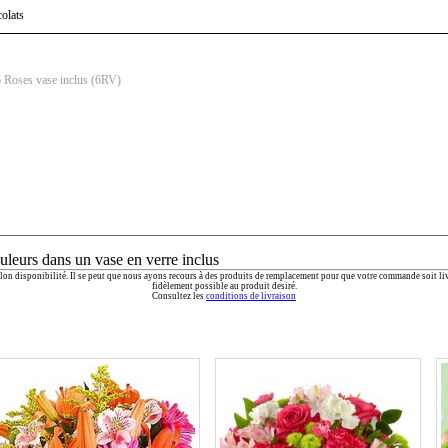
olats
 Roses vase inclus (6RV)
uleurs dans un vase en verre inclus
 selon disponibilité. Il se peut que nous ayons recours à des produits de remplacement pour que votre commande soit li
fidèlement possible au produit desiré.
Consultez les
conditions de livraison