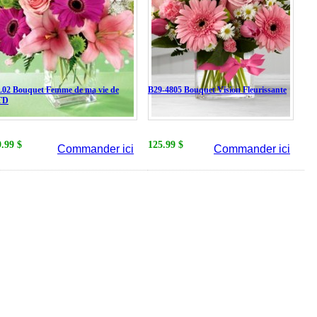
02 Bouquet Femme de ma vie de
B29-4805 Bouquet Vision Fleurissante
TD
9.99 $
125.99 $
Commander ici
Commander ici