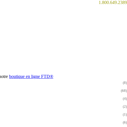
1.800.649.2389
 notre
boutique en ligne
FTD®
(8)
(68)
(4)
(2)
(1)
(6)