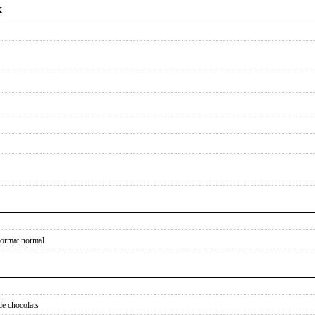
x
format normal
de chocolats