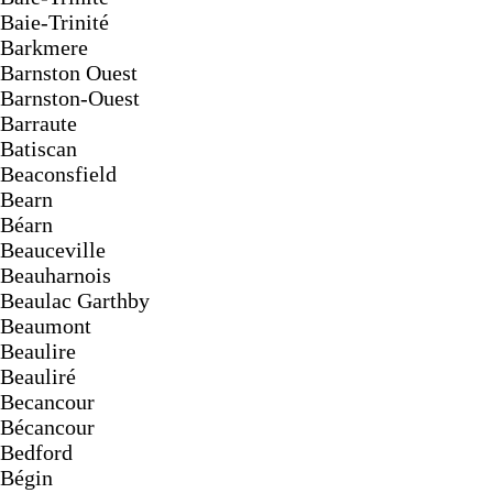
Baie-Trinité
Barkmere
Barnston Ouest
Barnston-Ouest
Barraute
Batiscan
Beaconsfield
Bearn
Béarn
Beauceville
Beauharnois
Beaulac Garthby
Beaumont
Beaulire
Beauliré
Becancour
Bécancour
Bedford
Bégin