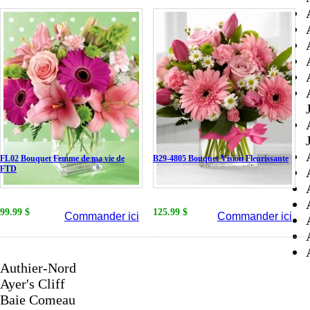
FL02 Bouquet Femme de ma vie de
B29-4805 Bouquet Vision Fleurissante
FTD
99.99 $
125.99 $
Commander ici
Commander ici
Authier-Nord
Ayer's Cliff
Baie Comeau