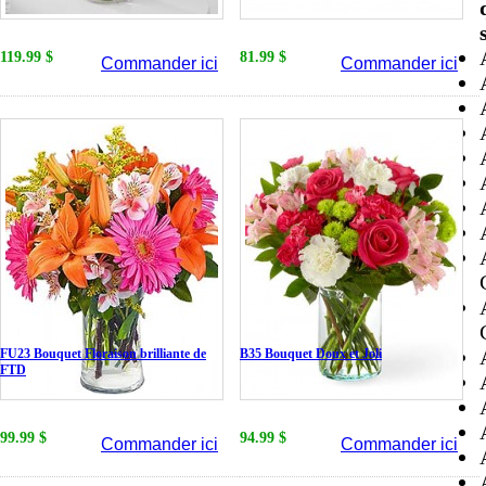
119.99 $
81.99 $
Commander ici
Commander ici
FU23 Bouquet Floraison brilliante de
B35 Bouquet Doux et Joli
FTD
99.99 $
94.99 $
Commander ici
Commander ici