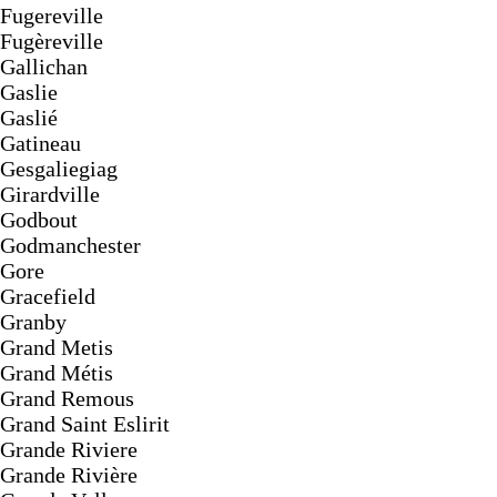
Fugereville
Fugèreville
Gallichan
Gaslie
Gaslié
Gatineau
Gesgaliegiag
Girardville
Godbout
Godmanchester
Gore
Gracefield
Granby
Grand Metis
Grand Métis
Grand Remous
Grand Saint Eslirit
Grande Riviere
Grande Rivière