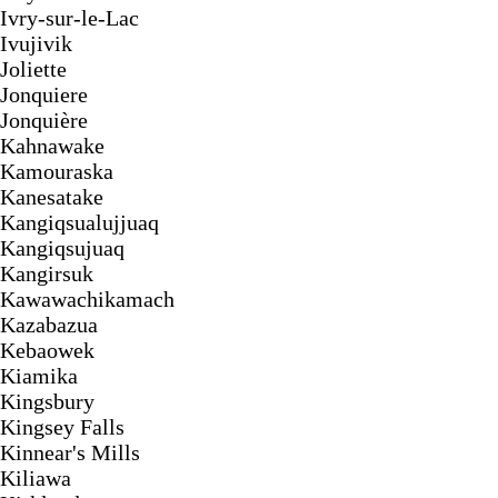
Ivry-sur-le-Lac
Ivujivik
Joliette
Jonquiere
Jonquière
Kahnawake
Kamouraska
Kanesatake
Kangiqsualujjuaq
Kangiqsujuaq
Kangirsuk
Kawawachikamach
Kazabazua
Kebaowek
Kiamika
Kingsbury
Kingsey Falls
Kinnear's Mills
Kiliawa