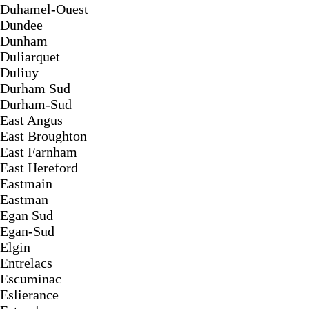
Duhamel-Ouest
Dundee
Dunham
Duliarquet
Duliuy
Durham Sud
Durham-Sud
East Angus
East Broughton
East Farnham
East Hereford
Eastmain
Eastman
Egan Sud
Egan-Sud
Elgin
Entrelacs
Escuminac
Eslierance