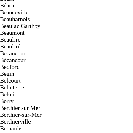
Béarn
Beauceville
Beauharnois
Beaulac Garthby
Beaumont
Beaulire
Beauliré
Becancour
Bécancour
Bedford
Bégin
Belcourt
Belleterre
Belœil
Berry
Berthier sur Mer
Berthier-sur-Mer
Berthierville
Bethanie