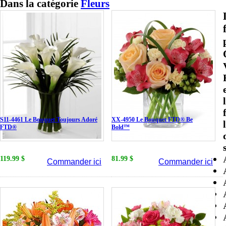
Dans la catégorie
Fleurs
S11-4461 Le Bouquet Toujours Adoré
XX-4950 Le Bouquet FTD® Be
FTD®
Bold™
119.99 $
81.99 $
Commander ici
Commander ici