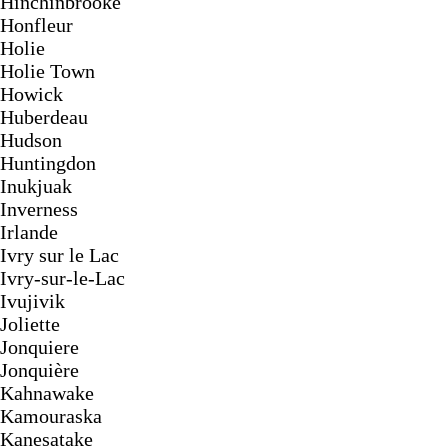
Hinchinbrooke
Honfleur
Holie
Holie Town
Howick
Huberdeau
Hudson
Huntingdon
Inukjuak
Inverness
Irlande
Ivry sur le Lac
Ivry-sur-le-Lac
Ivujivik
Joliette
Jonquiere
Jonquière
Kahnawake
Kamouraska
Kanesatake