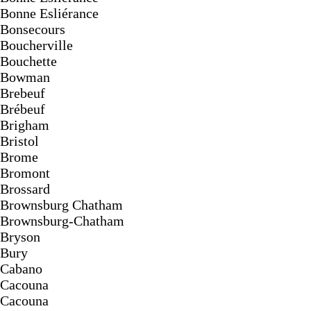
Bonne Esliérance
Bonsecours
Boucherville
Bouchette
Bowman
Brebeuf
Brébeuf
Brigham
Bristol
Brome
Bromont
Brossard
Brownsburg Chatham
Brownsburg-Chatham
Bryson
Bury
Cabano
Cacouna
Cacouna