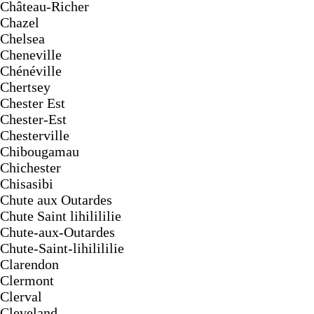
Château-Richer
Chazel
Chelsea
Cheneville
Chénéville
Chertsey
Chester Est
Chester-Est
Chesterville
Chibougamau
Chichester
Chisasibi
Chute aux Outardes
Chute Saint lihilililie
Chute-aux-Outardes
Chute-Saint-lihilililie
Clarendon
Clermont
Clerval
Cleveland