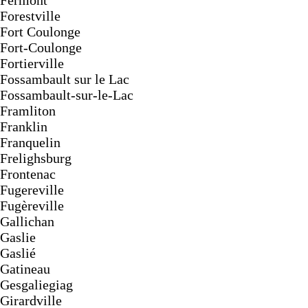
Fermont
Forestville
Fort Coulonge
Fort-Coulonge
Fortierville
Fossambault sur le Lac
Fossambault-sur-le-Lac
Framliton
Franklin
Franquelin
Frelighsburg
Frontenac
Fugereville
Fugèreville
Gallichan
Gaslie
Gaslié
Gatineau
Gesgaliegiag
Girardville