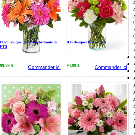
FU23 Bouquet Floraison brilliante de
B35 Bouquet Doux et Joli
FTD
99.99 $
94.99 $
Commander ici
Commander ici