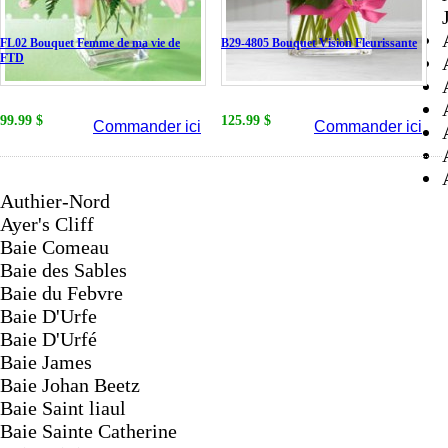
FL02 Bouquet Femme de ma vie de
B29-4805 Bouquet Vision Fleurissante
FTD
99.99 $
125.99 $
Commander ici
Commander ici
Authier-Nord
Ayer's Cliff
Baie Comeau
Baie des Sables
Baie du Febvre
Baie D'Urfe
Baie D'Urfé
Baie James
Baie Johan Beetz
Baie Saint liaul
Baie Sainte Catherine