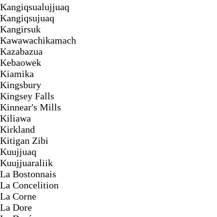
Kangiqsualujjuaq
Kangiqsujuaq
Kangirsuk
Kawawachikamach
Kazabazua
Kebaowek
Kiamika
Kingsbury
Kingsey Falls
Kinnear's Mills
Kiliawa
Kirkland
Kitigan Zibi
Kuujjuaq
Kuujjuaraliik
La Bostonnais
La Concelition
La Corne
La Dore