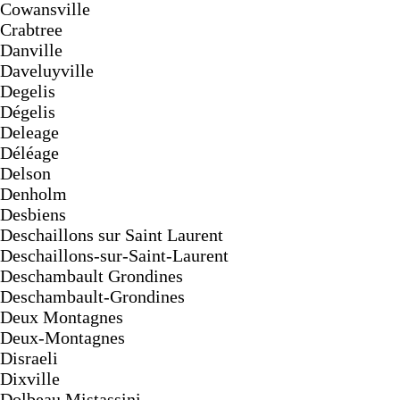
Cowansville
Crabtree
Danville
Daveluyville
Degelis
Dégelis
Deleage
Déléage
Delson
Denholm
Desbiens
Deschaillons sur Saint Laurent
Deschaillons-sur-Saint-Laurent
Deschambault Grondines
Deschambault-Grondines
Deux Montagnes
Deux-Montagnes
Disraeli
Dixville
Dolbeau Mistassini